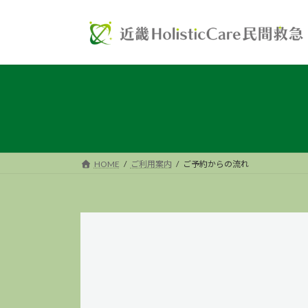
コ
ナ
ン
ビ
テ
ゲ
ン
ー
ツ
シ
へ
ョ
ス
ン
キ
に
ッ
移
プ
動
HOME
ご利用案内
ご予約からの流れ